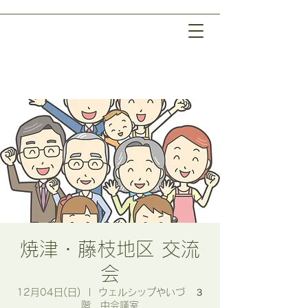
焼津・藤枝地区 交流
会
12月04日(日)
  |  
ウェルシップやいづ ３
階 中会議室