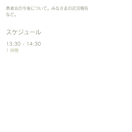
患者会の今後について。みなさまの近況報告
など。
スケジュール
13:30 - 14:30
1 時間
焼津・藤枝地区 交流会
ウェルシップやいづ ３階 中会議室
すべて見る
このイベントをシェア