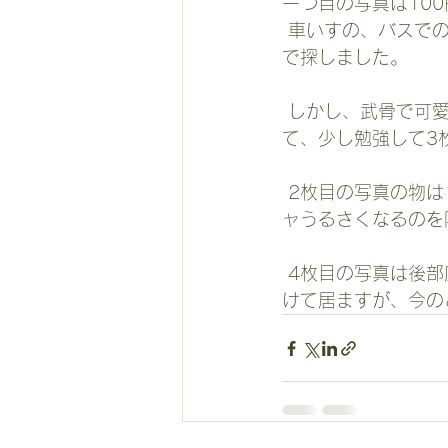
一つ目の写真は100
 車いすの、バスでの積みこみに楽でしたので、耐久性があるものを近くのホームセンター
で探しました。
 しかし、武骨で可愛くないので｢Amazon｣で探したところ、登山道具のカラビナを探し当
て、少し勉強して3
 2枚目の写真の物は100円ショップで購入したクッションテープです。動く度にカチャカチ
ャうるさくなるのを
 4枚目の写真は後部座席直下のDリンクに両方を着けてみた物です。前部には一応、直に着
けて居ますが、今の