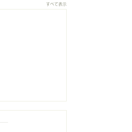
すべて表示
ビで紹介
✨メディア出演情報✨ ／ 本日