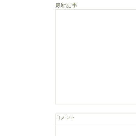
最新記事
コロナウイルスと免疫
コメント
久しぶりにYouTubeを見て他人