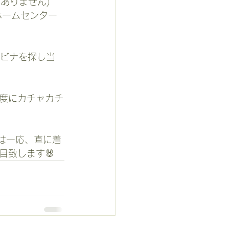
ありません)
目致します🐰