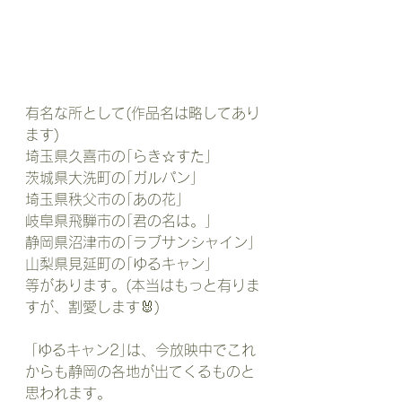
有名な所として(作品名は略してあり
ます)
埼玉県久喜市の｢らき☆すた｣
茨城県大洗町の｢ガルパン｣
埼玉県秩父市の｢あの花｣
岐阜県飛騨市の｢君の名は。｣
静岡県沼津市の｢ラブサンシャイン｣
山梨県見延町の｢ゆるキャン｣
等があります。(本当はもっと有りま
すが、割愛します🐰)
 ｢ゆるキャン2｣は、今放映中でこれ
からも静岡の各地が出てくるものと
思われます。