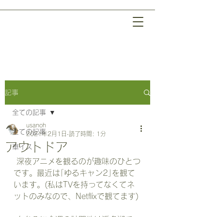
記事
全ての記事
usanoh
全ての記事
2021年2月1日
読了時間: 1分
アウトドア
車イス
 深夜アニメを観るのが趣味のひとつ
です。最近は｢ゆるキャン2｣を観て
います。(私はTVを持ってなくてネ
ットのみなので、Netflixで観てます)