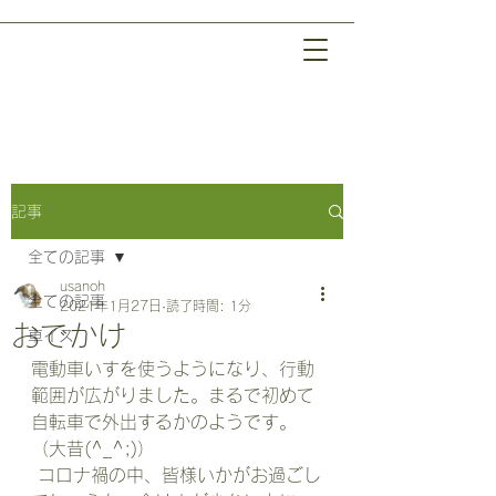
記事
全ての記事
usanoh
全ての記事
2021年1月27日
読了時間: 1分
おでかけ
車イス
電動車いすを使うようになり、行動
範囲が広がりました。まるで初めて
自転車で外出するかのようです。
（大昔(^_^;)）
 コロナ禍の中、皆様いかがお過ごし