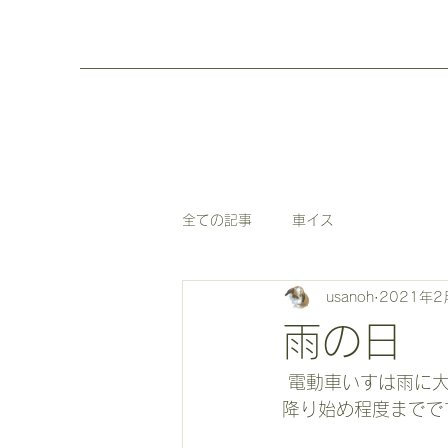
全ての記事
車イス
usanoh
2021年2
雨の日
 電動車いすは雨に大敵なんです。普通は。いわゆる｢生活防水｣という程度のもので、雨の
降り始め程度までで