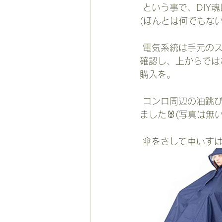
 という事で、DIY
(ほんとは何でもないけ
 電気系統は手元のスイッチ類と、配線はシート下、バッテリー、モーターの類いの位置を
確認し、上からでは
購入を。
 コンロ周辺の油跳びはねアルミカバーとアルミテープを購入してモーター付近をカバーし
ました🐰(写真は無
 傘をさして車いすは