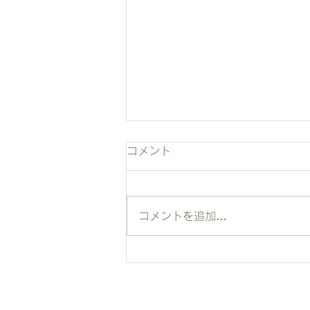
コロナウイルスと免疫
コメント
久しぶりにYouTubeを見て他人
に紹介したい番組を見つけまし
た。
コメントを追加…
https://youtu.be/j5mg3WLG4rk
「真相討論 脱コロナへの道」 免
疫学の考え方が分かると思いま
す。丸暗記してください。 私が
大学院卒業時に「多田富雄」先生